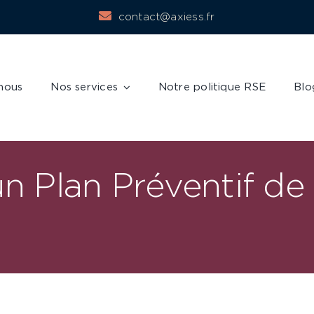
contact@axiess.fr
nous
Nos services
Notre politique RSE
Blo
un Plan Préventif de