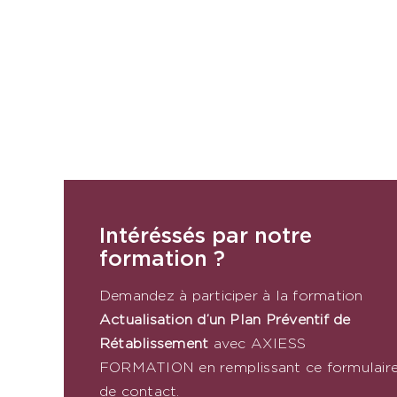
Intéréssés par notre
formation ?
Demandez à participer à la formation
Actualisation d’un Plan Préventif de
Rétablissement
​
avec AXIESS
FORMATION en remplissant ce formulair
de contact.