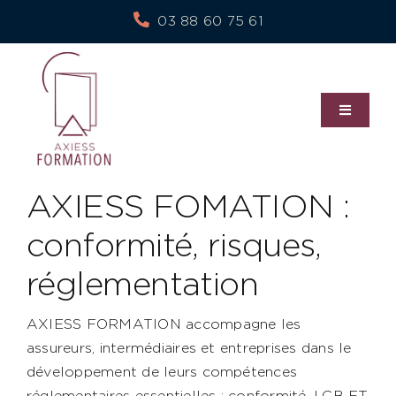
Skip
03 88 60 75 61
to
content
Toggle
Navigati
À propos de nous
AXIESS FOMATION :
conformité, risques,
Nos services
réglementation
Notre politique RSE
AXIESS FORMATION accompagne les
assureurs, intermédiaires et entreprises dans le
Blog
développement de leurs compétences
réglementaires essentielles : conformité, LCB‑FT,