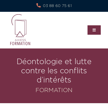
Skip
03 88 60 75 61
to
content
Toggle
Navigati
À propos de nous
Déontologie et lutte
Nos services
contre les conflits
d’intérêts
Notre politique RSE
FORMATION
Blog