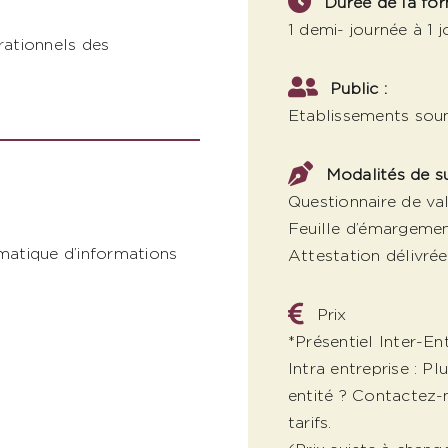
Durée de la for
1 demi- journée à 1 
rationnels des
Public :
Etablissements sou
Modalités de su
Questionnaire de val
Feuille d’émargeme
matique d’informations
Attestation délivrée
Prix
*Présentiel Inter-En
Intra entreprise : P
entité ? Contactez-
tarifs.