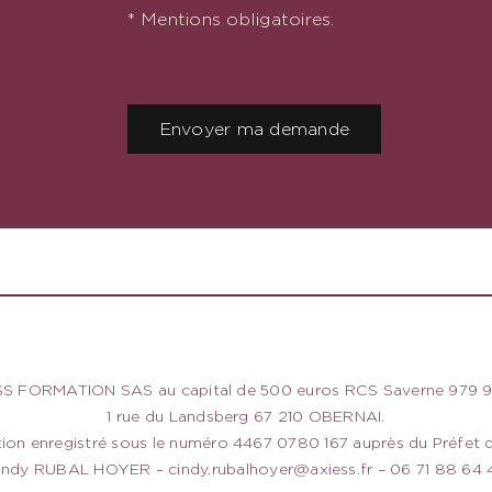
* Mentions obligatoires.
Envoyer ma demande
S FORMATION SAS au capital de 500 euros RCS Saverne 979 9
1 rue du Landsberg 67 210 OBERNAI.
on enregistré sous le numéro 4467 0780 167 auprès du Préfet d
indy RUBAL HOYER –
cindy.rubalhoyer@axiess.fr
– 06 71 88 64 