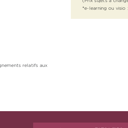
(Prix sujets à chang
*e-learning ou visio
nements relatifs aux