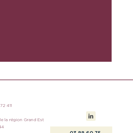
72 411
e la région Grand Est
44