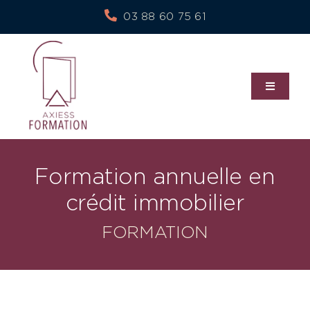
Skip
03 88 60 75 61
to
content
Toggle
Navigati
À propos de nous
Formation annuelle en
Nos services
crédit immobilier
FORMATION
Notre politique RSE
Blog