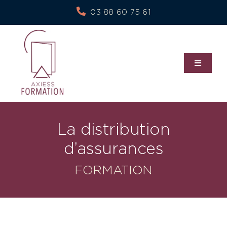
Skip
03 88 60 75 61
to
content
Toggle
Navigati
À propos de nous
La distribution
Nos services
d’assurances
FORMATION
Notre politique RSE
Blog