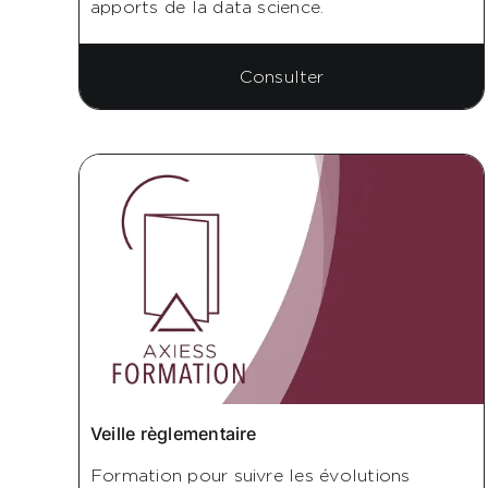
apports de la data science.
Consulter
Veille règlementaire
Formation pour suivre les évolutions