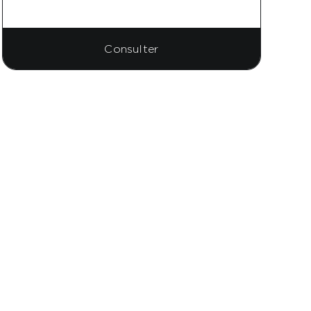
Consulter